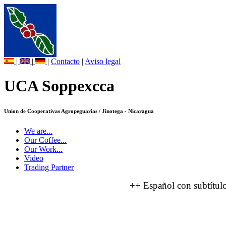
|
|
|
Contacto
|
Aviso legal
UCA Soppexcca
Union de Cooperativas Agropeguarias / Jinotega - Nicaragua
We are...
Our Coffee...
Our Work...
Video
Trading Partner
++ Español con subtítulo